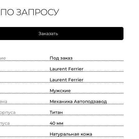
 ПО ЗАПРОСУ
Заказать
ие
Под заказ
Laurent Ferrier
Laurent Ferrier
Мужские
зма
Механика Автоподзавод
орпуса
Титан
пуса
40 мм
Натуральная кожа