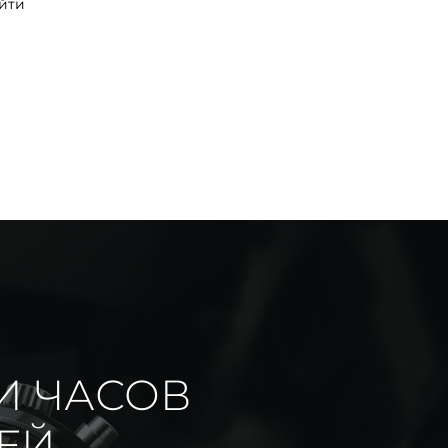
йти
И ЧАСОВ
ИЕЙ