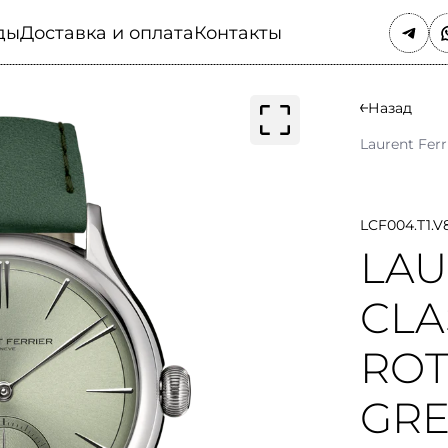
ды
Доставка и оплата
Контакты
Назад
Laurent Ferr
LCF004.T1.V
LAU
CLA
ROT
GR