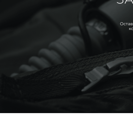
Остав
к