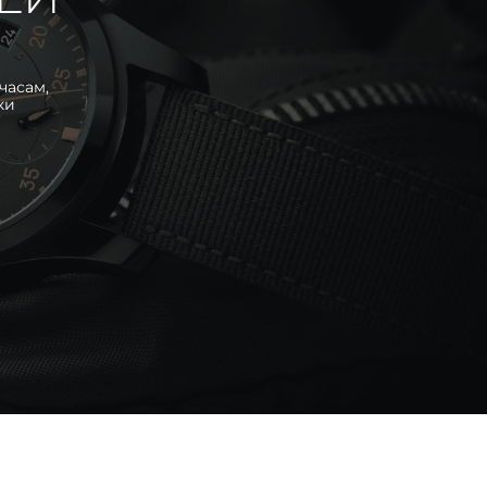
часам,
ки