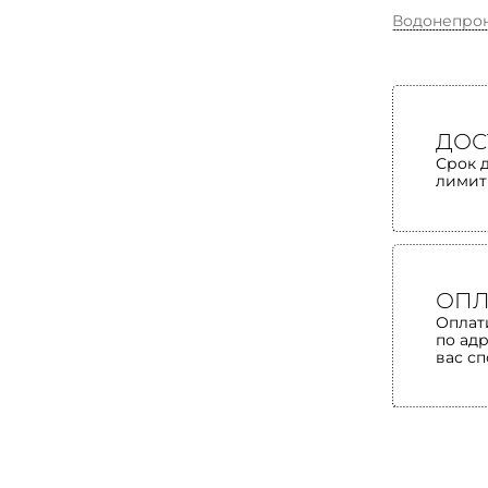
Водонепро
ДОС
Срок 
лимит
ОПЛ
Оплат
по ад
вас с