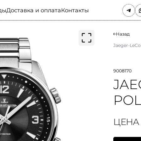
ды
Доставка и оплата
Контакты
Назад
Jaeger-LeCo
9008170
JAE
POL
ЦЕНА