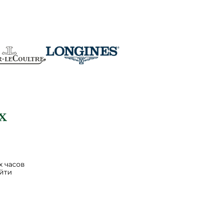
 часов
йти