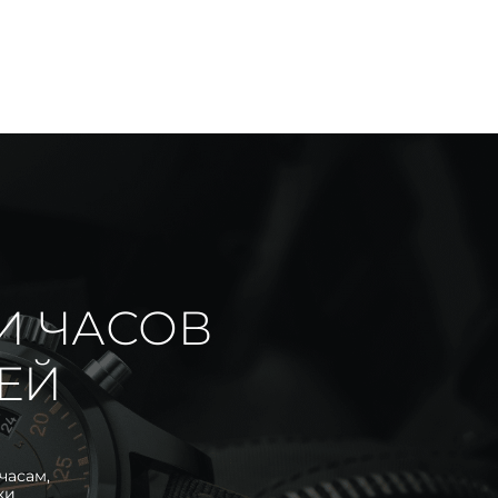
И ЧАСОВ
ИЕЙ
часам,
ки