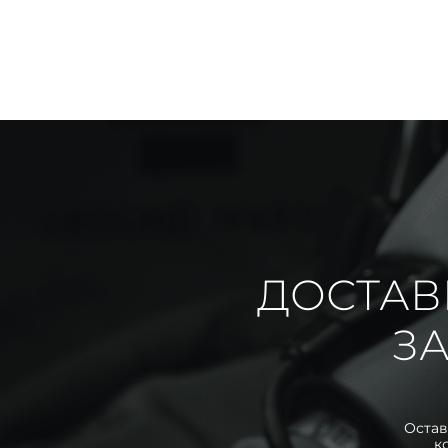
ДОСТАВ
ЗА
Остав
к