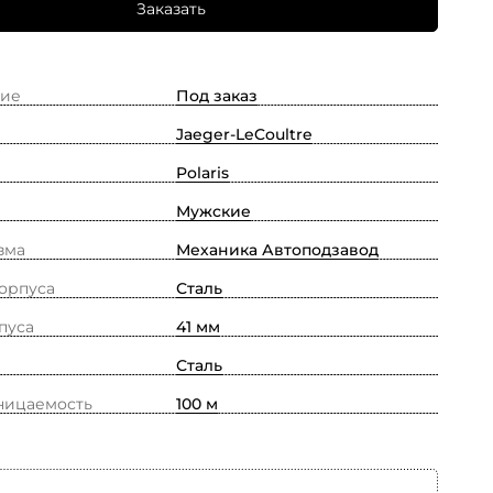
Заказать
ие
Под заказ
Jaeger-LeCoultre
Polaris
Мужские
зма
Механика Автоподзавод
орпуса
Сталь
пуса
41 мм
Сталь
ницаемость
100 м