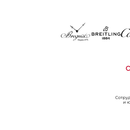
Сотру
и 