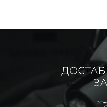
ДОСТАВ
ЗА
Остав
к