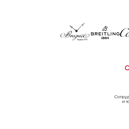
Сотру
и 