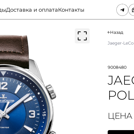
ды
Доставка и оплата
Контакты
Назад
Jaeger-LeCo
9008480
JAE
POL
ЦЕНА