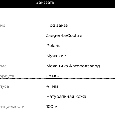
Заказать
ие
Под заказ
Jaeger-LeCoultre
Polaris
Мужские
зма
Механика Автоподзавод
орпуса
Сталь
пуса
41 мм
Натуральная кожа
ницаемость
100 м