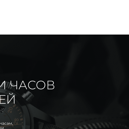
И ЧАСОВ
ИЕЙ
часам,
ки