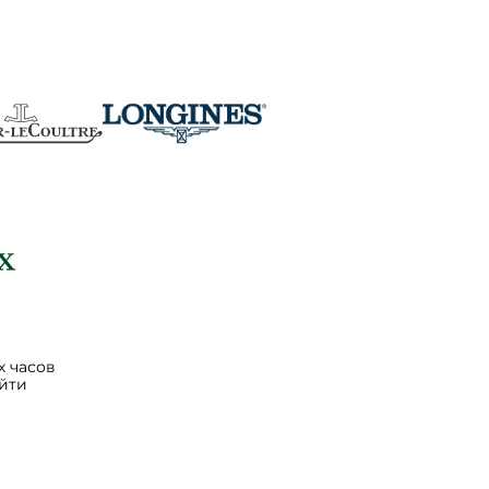
 часов
йти