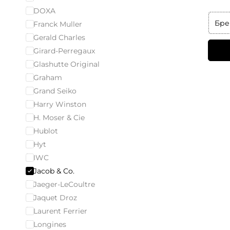
DOXA
Бре
Franck Muller
Gerald Charles
Girard-Perregaux
Glashutte Original
Graham
Grand Seiko
Harry Winston
H. Moser & Cie
Hublot
Hyt
IWC
Jacob & Co.
Jaeger-LeCoultre
Jaquet Droz
Laurent Ferrier
Longines