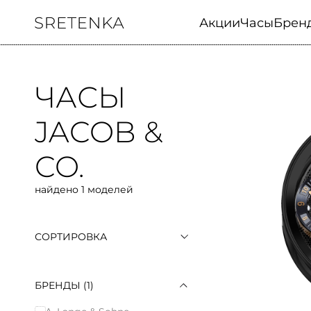
Акции
Часы
Брен
ЧАСЫ
JACOB &
CO.
найдено 1 моделей
СОРТИРОВКА
По популярности
По возрастанию цены
По убыванию цены
БРЕНДЫ
(1)