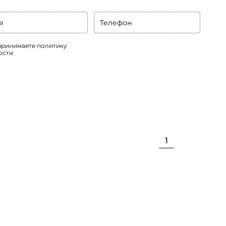
я
Телефон
 принимаете
политику
ости
1