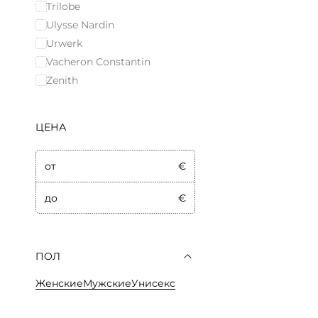
Trilobe
Ulysse Nardin
Urwerk
Vacheron Constantin
Zenith
ЦЕНА
от
€
до
€
ПОЛ
Женские
Мужские
Унисекс