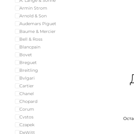
A. Lange & Sohne
Armin Strom
Arnold & Son
Audemars Piguet
Baume & Mercier
Bell & Ross
Blancpain
Bovet
Breguet
Breitling
Bvlgari
Cartier
Chanel
Chopard
Corum
Cvstos
Оста
Czapek
DeWitt