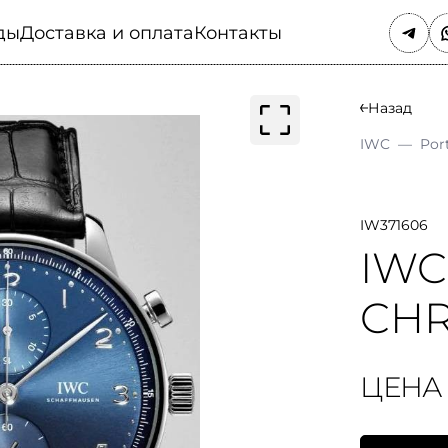
ды
Доставка и оплата
Контакты
Назад
IWC
—
Por
IW371606
IWC
CH
ЦЕНА