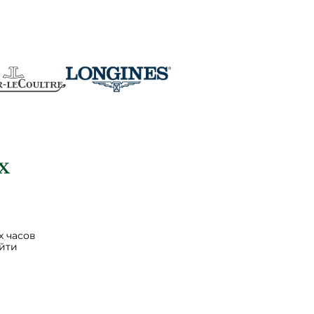
 часов
йти