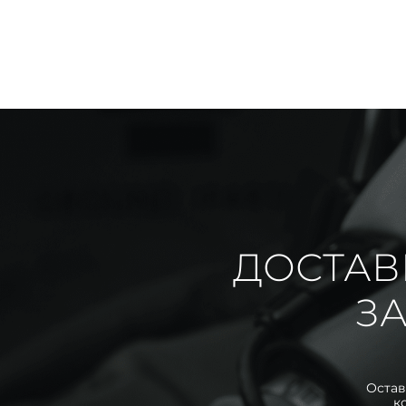
ДОСТАВ
ЗА
Остав
к