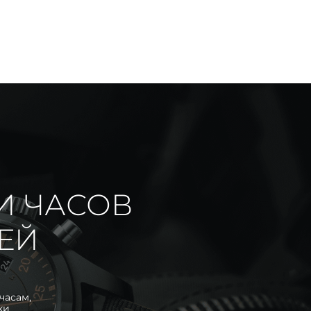
И ЧАСОВ
ИЕЙ
часам,
ки