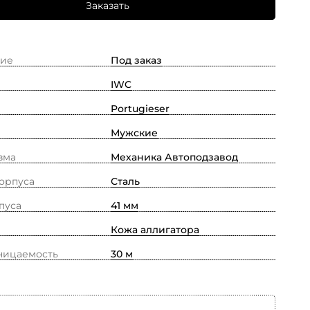
Заказать
ие
Под заказ
IWC
Portugieser
Мужские
зма
Механика Автоподзавод
орпуса
Сталь
пуса
41 мм
Кожа аллигатора
ницаемость
30 м