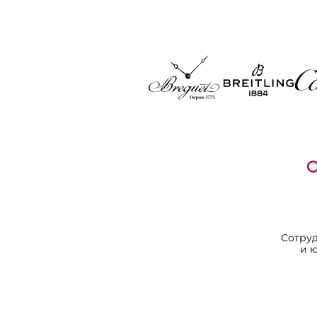
Сотру
и 