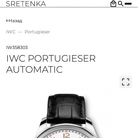
Назад
IWC
—
Portugieser
IW358303
IWC PORTUGIESER
AUTOMATIC