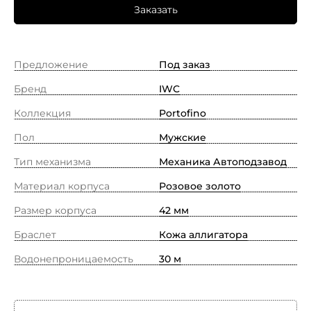
Заказать
Предложение
Под заказ
Бренд
IWC
Коллекция
Portofino
Пол
Мужские
Тип механизма
Механика Автоподзавод
Материал корпуса
Розовое золото
Размер корпуса
42 мм
Браслет
Кожа аллигатора
Водонепроницаемость
30 м