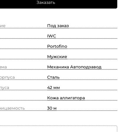
Заказать
ие
Под заказ
IWC
Portofino
Мужские
зма
Механика Автоподзавод
орпуса
Сталь
пуса
42 мм
Кожа аллигатора
ницаемость
30 м