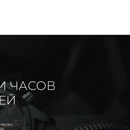
И ЧАСОВ
ИЕЙ
часам,
ки