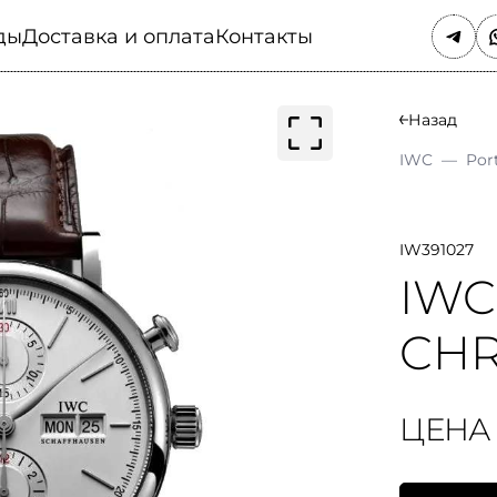
ды
Доставка и оплата
Контакты
Назад
IWC
—
Por
IW391027
IWC
CH
ЦЕНА