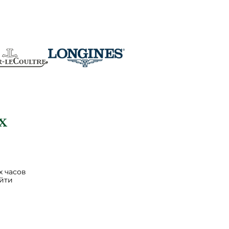
 часов
йти