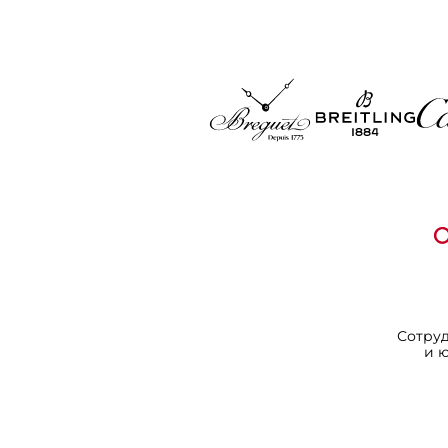
Сотру
и 