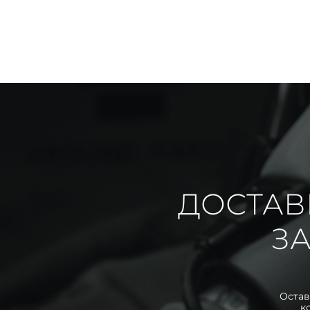
ДОСТАВ
ЗА
Остав
к