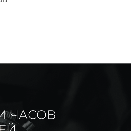
йти
И ЧАСОВ
ИЕЙ