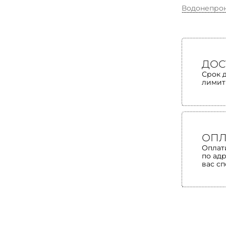
Водонепро
ДОС
Срок 
лимит
ОПЛ
Оплат
по ад
вас с