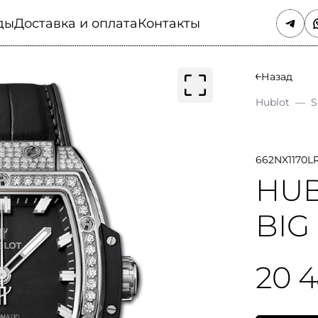
ды
Доставка и оплата
Контакты
Назад
Hublot
—
S
662NX1170L
HUB
BIG
20 