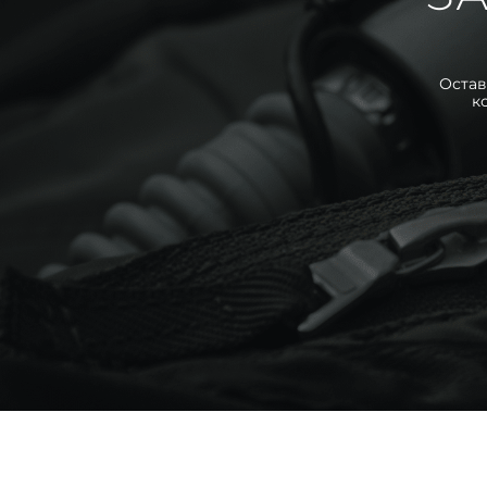
Остав
к