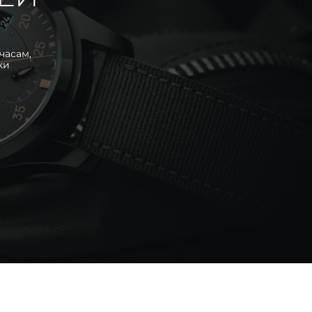
часам,
ки