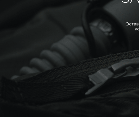
Остав
к