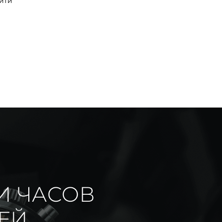
йти
И ЧАСОВ
ИЕЙ