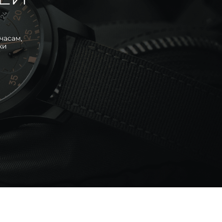
часам,
ки