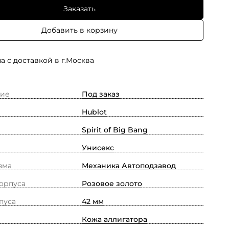
Заказать
Добавить в корзину
а с доставкой в г.Москва
ие
Под заказ
Hublot
Spirit of Big Bang
Унисекс
зма
Механика Автоподзавод
орпуса
Pозовое золото
пуса
42 мм
Кожа аллигатора