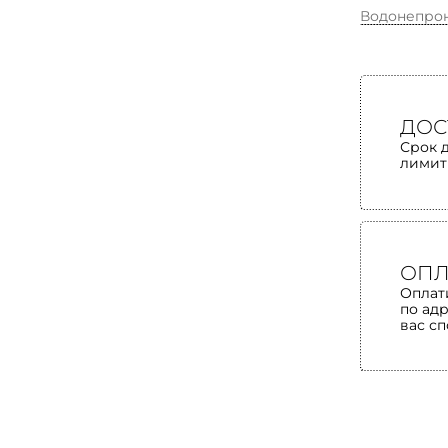
Водонепро
ДОС
Срок 
лимит
ОПЛ
Оплат
по ад
вас с