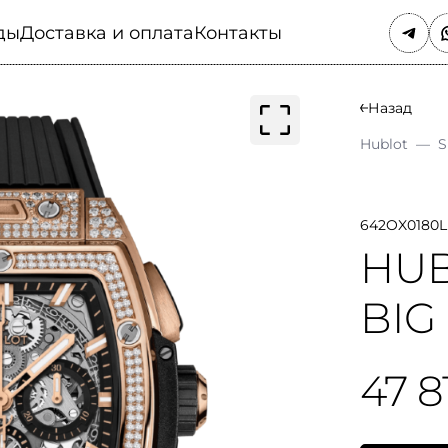
ды
Доставка и оплата
Контакты
Назад
Hublot
—
S
642OX0180L
HUB
BIG
47 8