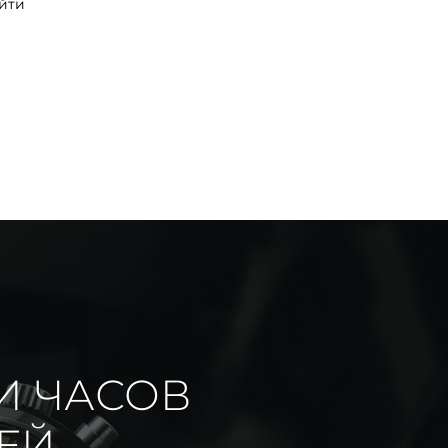
йти
И ЧАСОВ
ИЕЙ