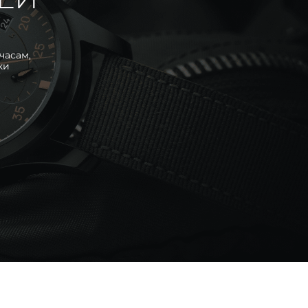
часам,
ки