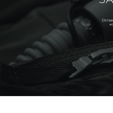
Остав
к