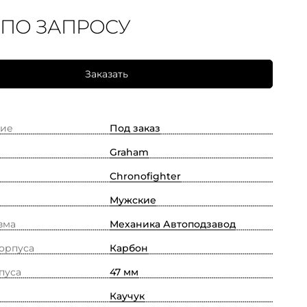
 ПО ЗАПРОСУ
Заказать
ие
Под заказ
Graham
Chronofighter
Мужские
зма
Механика Автоподзавод
орпуса
Карбон
пуса
47 мм
Каучук