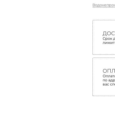
Водонепро
ДОС
Срок 
лимит
ОПЛ
Оплат
по ад
вас с