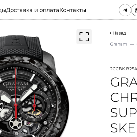
ды
Доставка и оплата
Контакты
Назад
Graham
—
2CCBK.B25
GR
CH
SUP
SKE