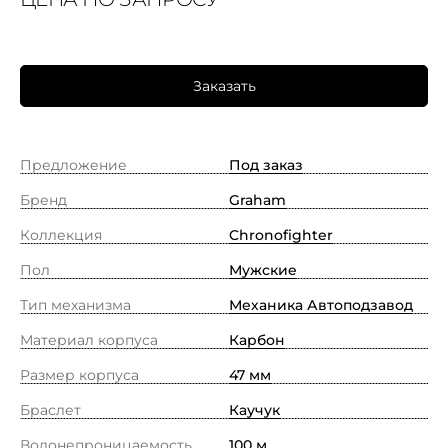
Заказать
Предложение
Под заказ
Бренд
Graham
Коллекция
Chronofighter
Пол
Мужские
Тип механизма
Механика Автоподзавод
Материал корпуса
Карбон
Размер корпуса
47 мм
Браслет
Каучук
Водонепроницаемость
100 м