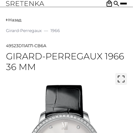
Назад
Girard-Perregaux
—
1966
49523D11A171-CB6A
GIRARD-PERREGAUX 1966
36 MM