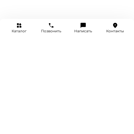
Каталог
Позвонить
Написать
Контакты
+7 (495) 514-25-25
INFO@SRETENKA.WATCH
МОСКВА, СРЕТЕНКА 4
Акции