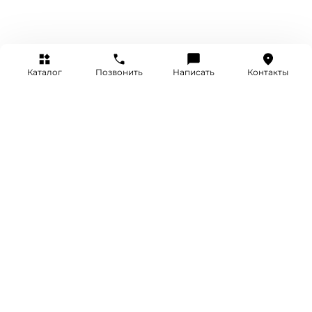
Каталог
Позвонить
Написать
Контакты
+7 (495) 514-25-25
INFO@SRETENKA.WATCH
МОСКВА, СРЕТЕНКА 4
Акции