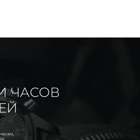
И ЧАСОВ
ИЕЙ
часам,
ки