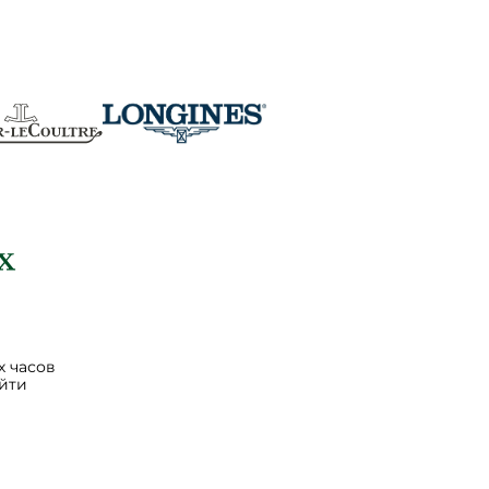
 часов
йти