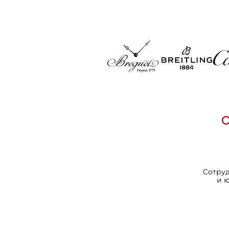
Сотру
и 