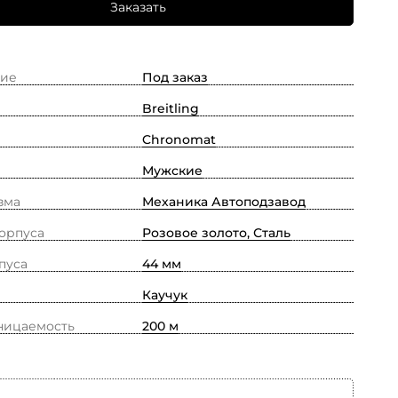
Заказать
ие
Под заказ
Breitling
Chronomat
Мужские
зма
Механика Автоподзавод
орпуса
Розовое золото, Сталь
пуса
44 мм
Каучук
ницаемость
200 м