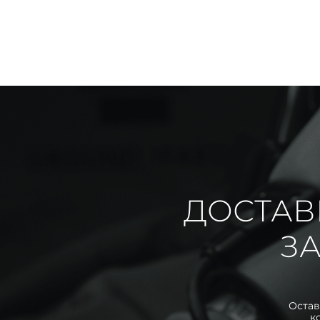
ДОСТАВ
ЗА
Остав
к