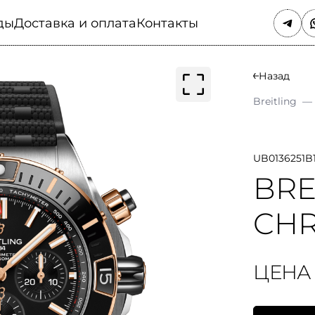
ды
Доставка и оплата
Контакты
Назад
Breitling
—
UB0136251B
BRE
CHR
ЦЕНА