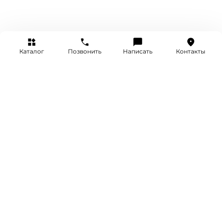
Каталог
Позвонить
Написать
Контакты
+7 (495) 514-25-25
INFO@SRETENKA.WATCH
МОСКВА, СРЕТЕНКА 4
Акции