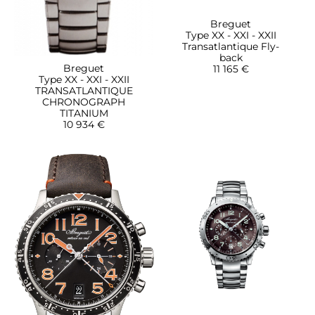
Breguet
Type XX - XXI - XXII
Transatlantique Fly-
back
Breguet
11 165 €
Type XX - XXI - XXII
TRANSATLANTIQUE
CHRONOGRAPH
TITANIUM
10 934 €