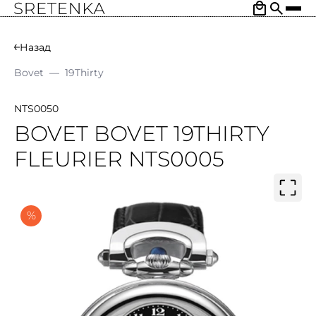
Назад
Bovet
—
19Thirty
NTS0050
BOVET BOVET 19THIRTY
FLEURIER NTS0005
%