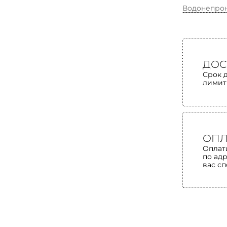
Водонепро
ДОС
Срок 
лимит
ОПЛ
Оплат
по ад
вас с