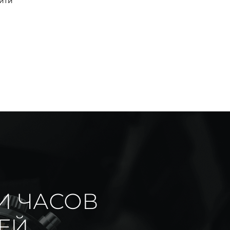
йти
И ЧАСОВ
ИЕЙ