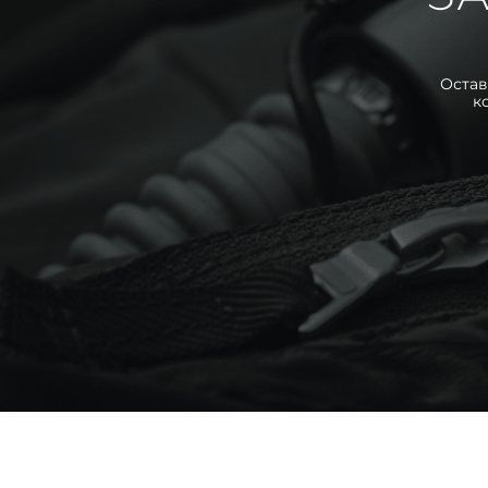
Остав
к