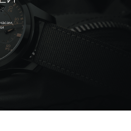
часам,
ки