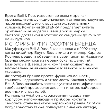
Бренд Bell & Ross известен во всем мире как
производитель функциональных и стильных наручных
часов высочайшего класса для экстремальных
условий. Компания SRETENKA предлагает купить
оригинальные модели швейцарской марки с
быстрой доставкой в Россию со скидками до 25 % от
цены бутиков.
ИСТОРИЯ И ФИЛОСОФИЯ БРЕНДА
Мануфактура Bell & Ross была основана в 1992 году,
когда дизайнер Бруно Белламиш и инженер Карлос
Росильо решили объединить свои таланты. Название
бренда сложилось из первых букв их фамилий.
Базируясь в Швейцарии, компания создает часы,
вдохновленные авиационной эстетикой и военной
техникой.
Философия бренда проста: функциональность,
точность, надежность и читаемость. Каждая модель
Bell & Ross разрабатывается с учетом специфических
требований профессионалов — пилотов, дайверов,
военных и спасателей.
Коллекция Aviation с характерным квадратным
корпусом, напоминающим приборы кокпита
самолета, стала визитной карточкой бренда. Особой
популярностью также пользуется линейка Vintage,