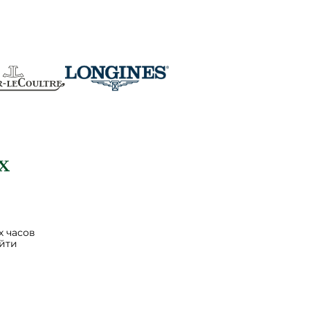
 часов
йти