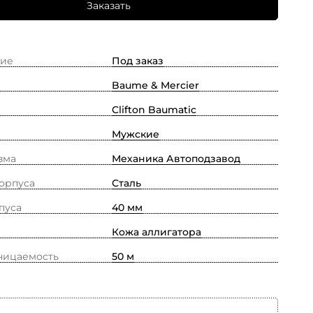
Заказать
ие
Под заказ
Baume & Mercier
Clifton Baumatic
Мужские
зма
Механика Автоподзавод
орпуса
Сталь
пуса
40 мм
Кожа аллигатора
ницаемость
50 м