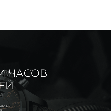
И ЧАСОВ
ИЕЙ
часам,
ки