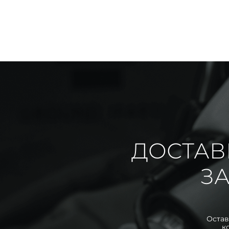
ДОСТАВ
ЗА
Остав
к