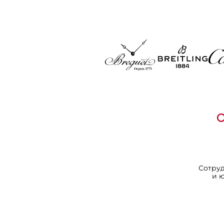
Сотру
и 