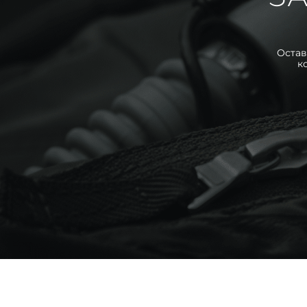
Остав
к