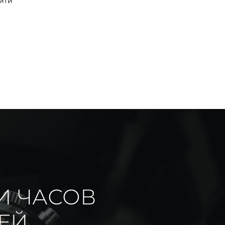
йти
И ЧАСОВ
ИЕЙ