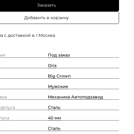
Заказать
Добавить в корзину
а с доставкой в г.Москва
ие
Под заказ
Oris
Big Crown
Мужские
зма
Механика Автоподзавод
орпуса
Сталь
пуса
40 мм
Сталь