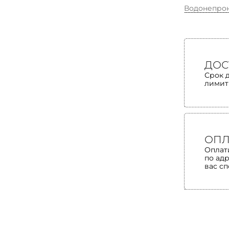
Водонепро
ДОС
Срок 
лимит
ОПЛ
Оплат
по ад
вас с