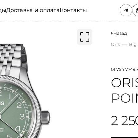
ды
Доставка и оплата
Контакты
Назад
Oris
—
Big
01 754 7749 
ORI
POI
2 25