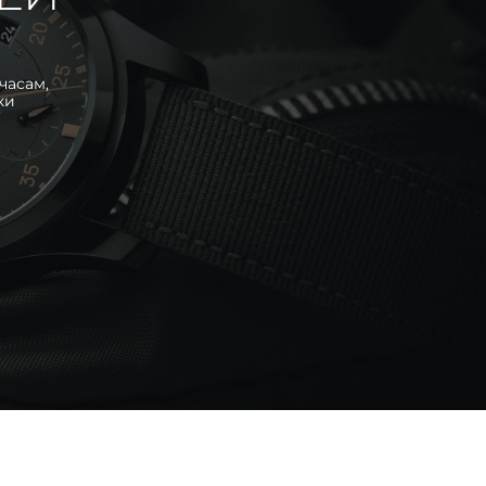
часам,
ки