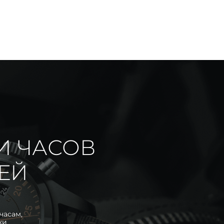
И ЧАСОВ
ИЕЙ
часам,
ки