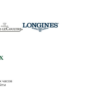
 часов
йти