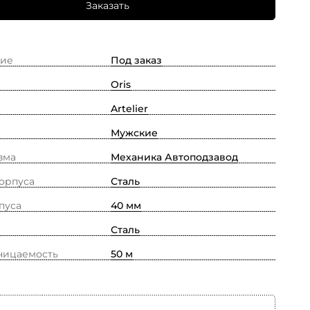
Заказать
ие
Под заказ
Oris
Artelier
Мужские
зма
Механика Автоподзавод
орпуса
Сталь
пуса
40 мм
Сталь
ницаемость
50 м