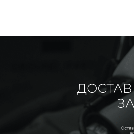
ДОСТАВ
ЗА
Остав
к