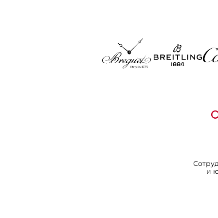
Сотру
и 