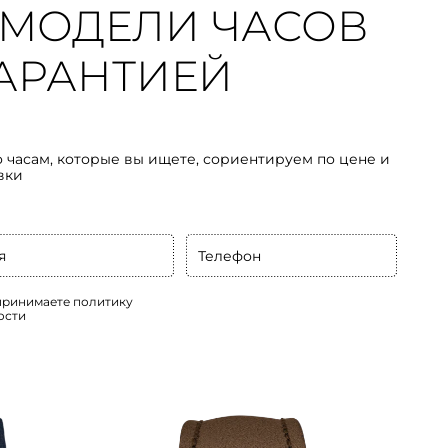
МОДЕЛИ ЧАСОВ
 ГАРАНТИЕЙ
о часам, которые вы ищете, сориентируем по цене и
вки
я
Телефон
 принимаете
политику
ости