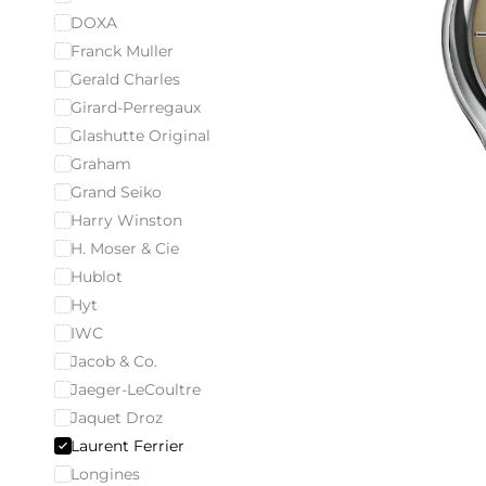
DOXA
Franck Muller
Gerald Charles
Girard-Perregaux
Glashutte Original
Graham
Grand Seiko
Harry Winston
H. Moser & Cie
Hublot
Hyt
IWC
Jacob & Co.
Jaeger-LeCoultre
Jaquet Droz
Laurent Ferrier
Longines