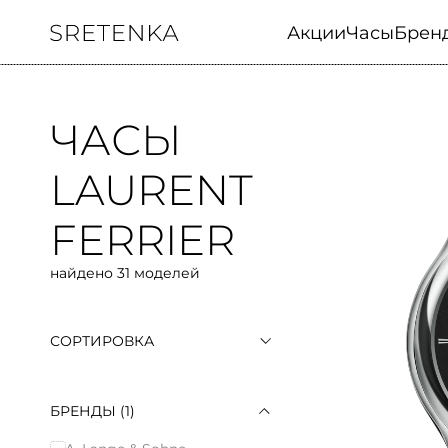
Акции
Часы
Брен
ЧАСЫ
LAURENT
FERRIER
найдено 31 моделей
СОРТИРОВКА
По популярности
По возрастанию цены
По убыванию цены
БРЕНДЫ
(1)