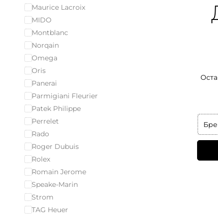
Maurice Lacroix
MIDO
Montblanc
Norqain
Omega
Oris
Оста
Panerai
Parmigiani Fleurier
Patek Philippe
Perrelet
Бре
Rado
Roger Dubuis
Rolex
Romain Jerome
Speake-Marin
Strom
TAG Heuer