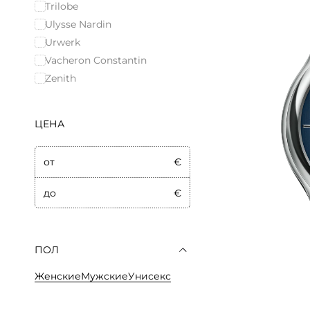
Trilobe
Ulysse Nardin
Urwerk
Vacheron Constantin
Zenith
ЦЕНА
от
€
до
€
ПОЛ
Женские
Мужские
Унисекс