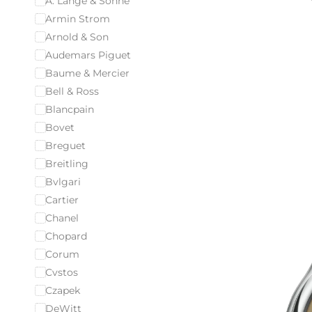
A. Lange & Sohne
Armin Strom
Arnold & Son
Audemars Piguet
Baume & Mercier
Bell & Ross
Blancpain
Bovet
Breguet
Breitling
Bvlgari
Cartier
Chanel
Chopard
Corum
Cvstos
Czapek
DeWitt