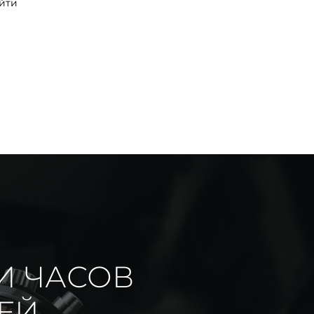
йти
И ЧАСОВ
ИЕЙ