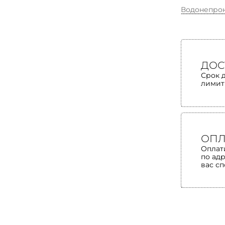
Водонепро
ДОС
Срок 
лимит
ОПЛ
Оплат
по ад
вас с