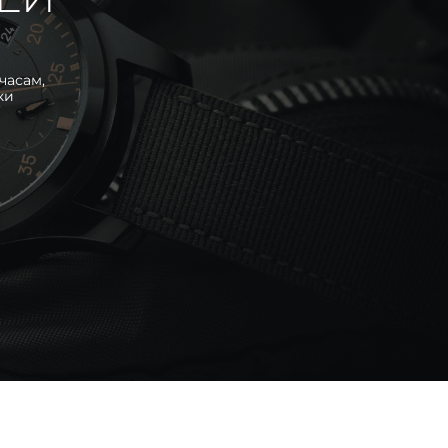
часам,
ки