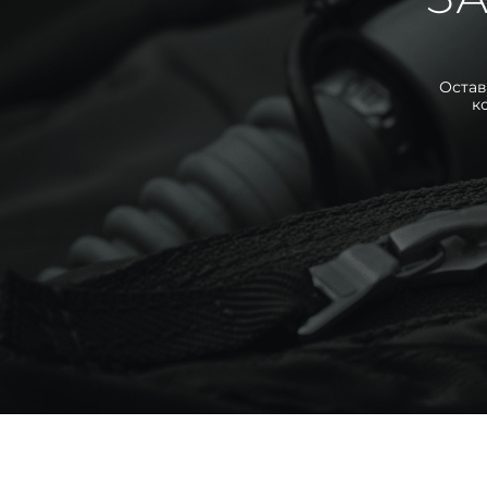
Остав
к