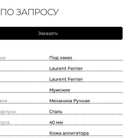
 ПО ЗАПРОСУ
Заказать
ие
Под заказ
Laurent Ferrier
Laurent Ferrier
Мужские
зма
Механика Ручная
орпуса
Сталь
пуса
40 мм
Кожа аллигатора