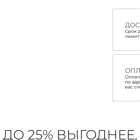
ДОС
Срок 
лимит
ОПЛ
Оплат
по ад
вас с
ДО 25% ВЫГОДНЕЕ,