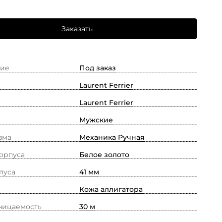
Заказать
ие
Под заказ
Laurent Ferrier
Laurent Ferrier
Мужские
зма
Механика Ручная
орпуса
Белое золото
пуса
41 мм
Кожа аллигатора
ницаемость
30 м