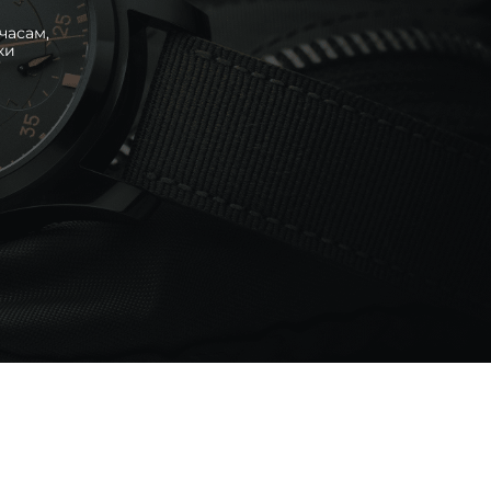
часам,
ки