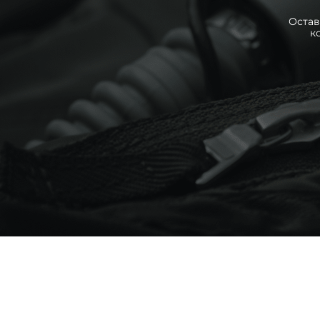
Остав
к