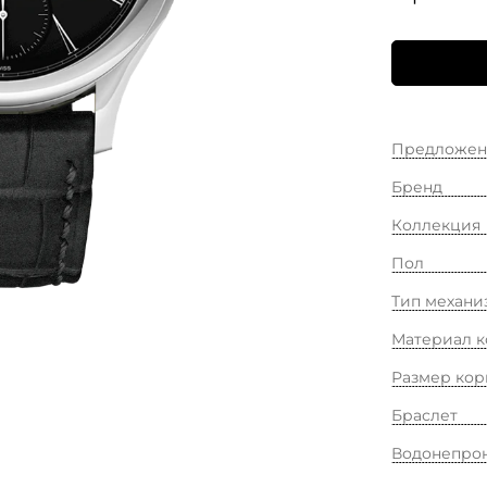
Предложен
Бренд
Коллекция
Пол
Тип механи
Материал к
Размер кор
Браслет
Водонепро