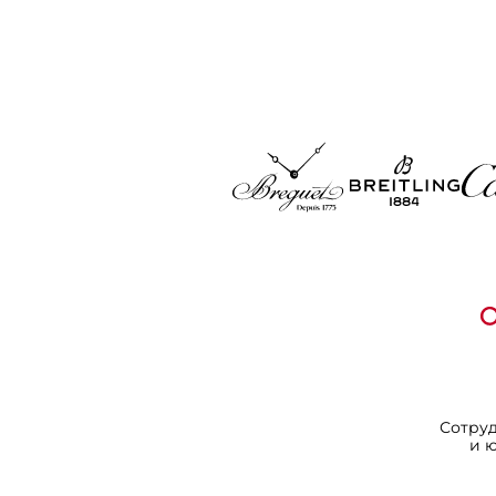
Сотру
и 