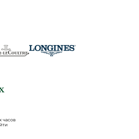
 часов
йти