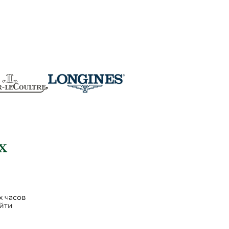
 часов
йти