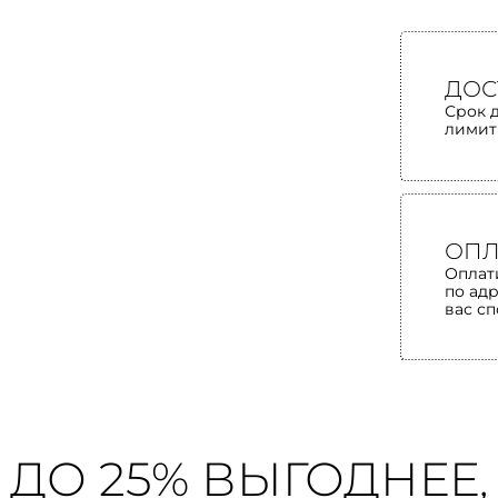
ДОС
Срок 
лимит
ОПЛ
Оплат
по ад
вас с
ДО 25% ВЫГОДНЕЕ,