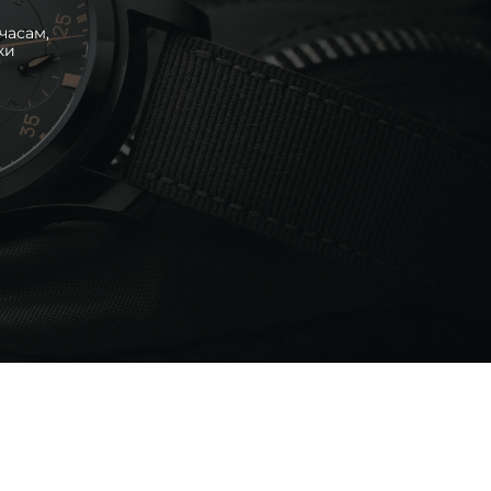
часам,
ки