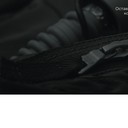
Остав
к