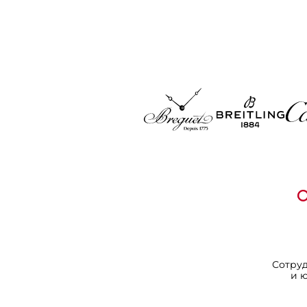
Сотру
и 