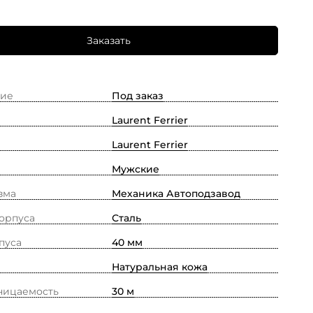
Заказать
ие
Под заказ
Laurent Ferrier
Laurent Ferrier
Мужские
зма
Механика Автоподзавод
орпуса
Сталь
пуса
40 мм
Натуральная кожа
ницаемость
30 м