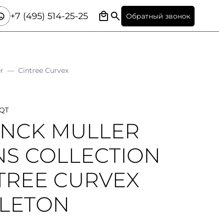
+7 (495) 514-25-25
Обратный звонок
er
—
Cintree Curvex
SQT
NCK MULLER
S COLLECTION
TREE CURVEX
LETON