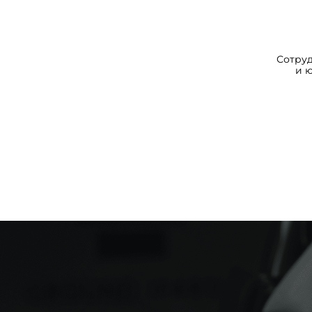
Сотру
и 