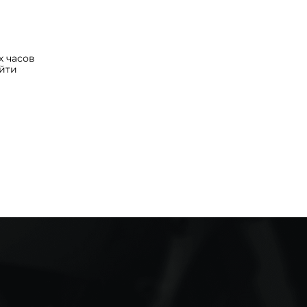
 часов
йти