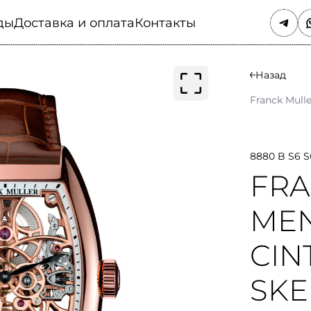
ды
Доставка и оплата
Контакты
Назад
Franck Mull
8880 B S6 
FRA
MEN
CIN
SKE