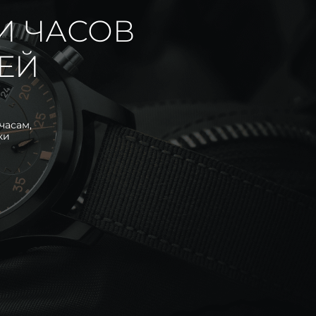
И ЧАСОВ
ИЕЙ
часам,
ки