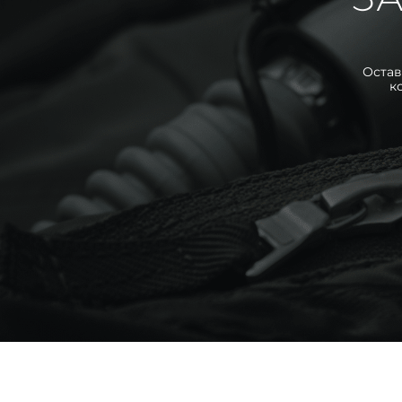
Остав
к