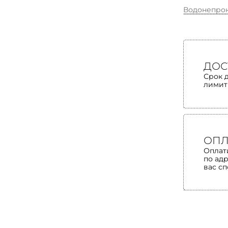
Водонепро
ДОС
Срок 
лимит
ОПЛ
Оплат
по ад
вас с