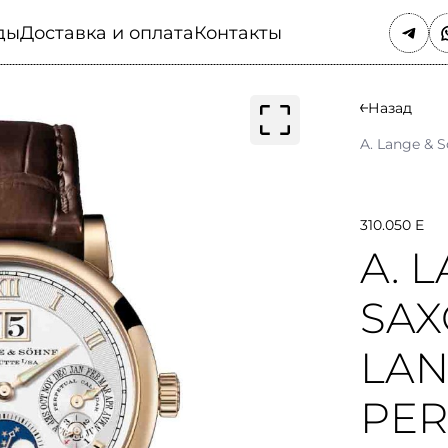
ды
Доставка и оплата
Контакты
Назад
A. Lange & 
310.050 E
A. 
SAX
LAN
PER