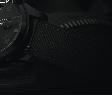
часам,
ки