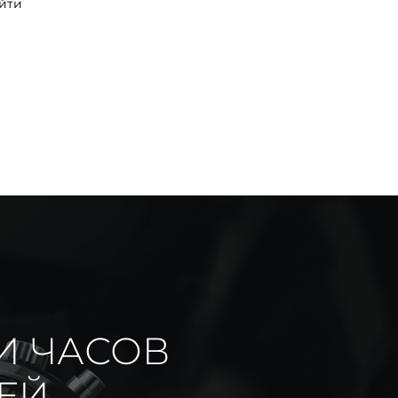
йти
И ЧАСОВ
ИЕЙ