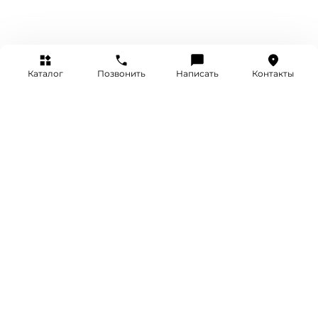
Каталог
Позвонить
Написать
Контакты
+7 (495) 514-25-25
INFO@SRETENKA.WATCH
МОСКВА, СРЕТЕНКА 4
Акции